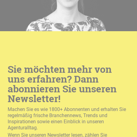
Sie möchten mehr von
uns erfahren? Dann
abonnieren Sie unseren
Newsletter!
Machen Sie es wie 1800+ Abonnenten und erhalten Sie
regelmäßig frische Branchennews, Trends und
Inspirationen sowie einen Einblick in unseren
Agenturalltag.
Wenn Sie unseren Newsletter lesen, zählen Sie