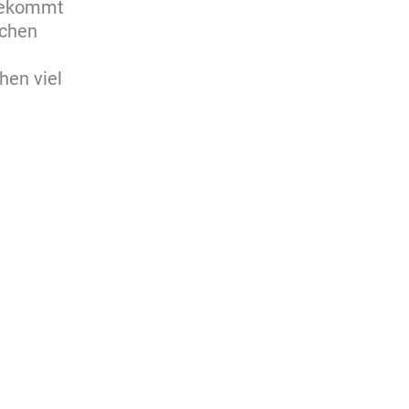
 bekommt
schen
hen viel