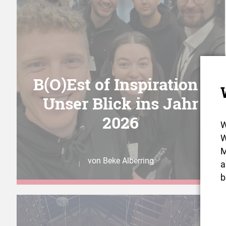
B(O)Est of Inspiration -
Unser Blick ins Jahr
2026
W
W
M
von Beke Alberring
a
b