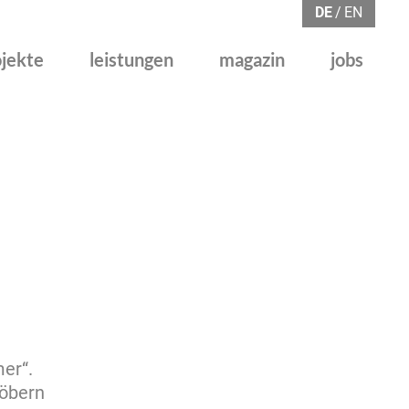
DE
EN
ojekte
leistungen
magazin
jobs
er“.
töbern