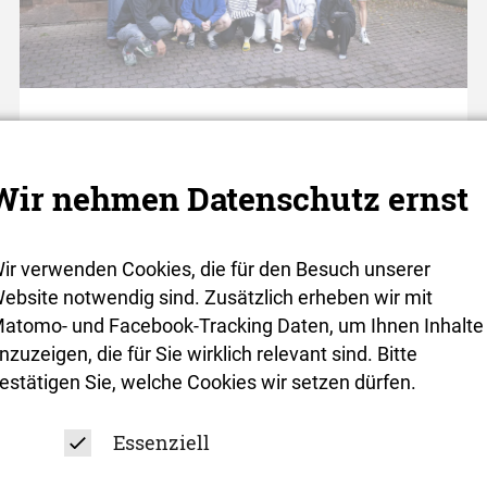
Warum wir Event-
Enthusiasten sind und
Wir nehmen Datenschutz ernst
was der Odenwald
damit zu tun hat
ir verwenden Cookies, die für den Besuch unserer
ebsite notwendig sind. Zusätzlich erheben wir mit
atomo- und Facebook-Tracking Daten, um Ihnen Inhalte
von Beke Alberring
nzuzeigen, die für Sie wirklich relevant sind. Bitte
estätigen Sie, welche Cookies wir setzen dürfen.
Essenziell