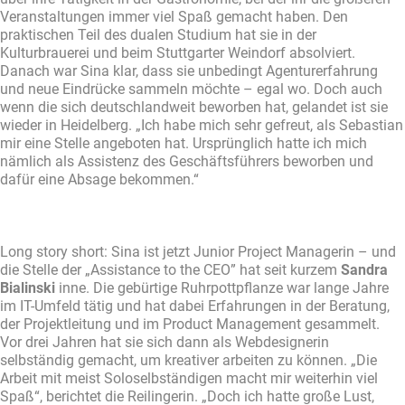
Veranstaltungen immer viel Spaß gemacht haben. Den
praktischen Teil des dualen Studium hat sie in der
Kulturbrauerei und beim Stuttgarter Weindorf absolviert.
Danach war Sina klar, dass sie unbedingt Agenturerfahrung
und neue Eindrücke sammeln möchte – egal wo. Doch auch
wenn die sich deutschlandweit beworben hat, gelandet ist sie
wieder in Heidelberg. „Ich habe mich sehr gefreut, als Sebastian
mir eine Stelle angeboten hat. Ursprünglich hatte ich mich
nämlich als Assistenz des Geschäftsführers beworben und
dafür eine Absage bekommen.“
Long story short: Sina ist jetzt Junior Project Managerin – und
die Stelle der „Assistance to the CEO” hat seit kurzem
Sandra
Bialinski
inne. Die gebürtige Ruhrpottpflanze war lange Jahre
im IT-Umfeld tätig und hat dabei Erfahrungen in der Beratung,
der Projektleitung und im Product Management gesammelt.
Vor drei Jahren hat sie sich dann als Webdesignerin
selbständig gemacht, um kreativer arbeiten zu können. „Die
Arbeit mit meist Soloselbständigen macht mir weiterhin viel
Spaß“, berichtet die Reilingerin. „Doch ich hatte große Lust,