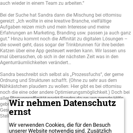
auch wieder in einem Team zu arbeiten.“
Bei der Suche hat Sandra dann die Mischung bei ottomisu
gereizt: „Ich wollte in eine kreative Branche, vielfältige
Aufgaben reizen mich und mein Interesse und meine
Erfahrungen an Marketing, Branding usw. passen ja auch ganz
gut.“ Hinzu kommt noch die Affinität zu digitalen Lösungen –
die soweit geht, dass sogar der Trinkbrunnen für ihre beiden
Katzen über eine App gesteuert werden kann. Wir lassen uns
mal überraschen, ob sich in der nächsten Zeit was in den
Agenturräumlichkeiten verändert…
Sandra beschreibt sich selbst als „Prozessfuchs“, der gerne
Ordnung und Strukturen schafft. (Ohne zu sehr aus dem
Nähkästchen plaudern zu wollen: Hier gibt es bei ottomisu
noch die eine oder andere Optimierungsmöglichkeit.) Doch bei
aller Planungsaffinität packt Sandra da an, wo gerade Hilfe
Wir nehmen Datenschutz
gebraucht wird. Mit ihrer Erfahrung wird sie künftig unseren
ernst
Geschäftsführer Jörn und das ganze Team sicher an vielen
Stellen bestens unterstützen.
Wir verwenden Cookies, die für den Besuch
unserer Website notwendig sind. Zusätzlich