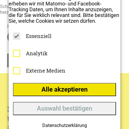
erheben wir mit Matomo- und Facebook-
Schön, dass ihr beide jetzt Teil des Teams seid! Fühlt Euch
Tracking Daten, um Ihnen Inhalte anzuzeigen,
herzlich willkommen.
die für Sie wirklich relevant sind. Bitte bestätigen
Sie, welche Cookies wir setzen dürfen.
Kategorien:
Essenziell
Analytik
Zurück zu allen Artikeln
Externe Medien
Alle akzeptieren
Sie möchten mehr von
Auswahl bestätigen
uns erfahren? Dann
abonnieren Sie unseren
Datenschutzerklärung