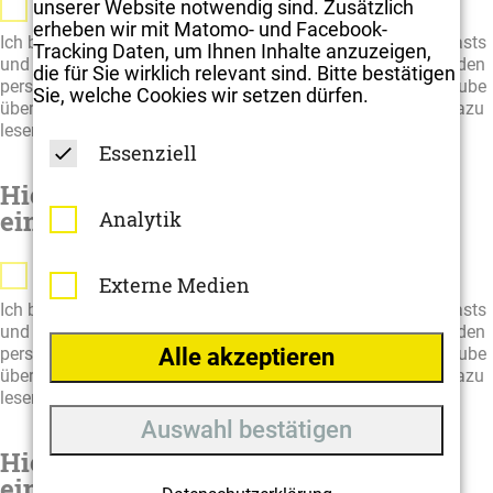
Externe Medien
unserer Website notwendig sind. Zusätzlich
erheben wir mit Matomo- und Facebook-
Ich bin damit einverstanden, dass mir künftig Videos, Podcasts
Tracking Daten, um Ihnen Inhalte anzuzeigen,
und andere externe Medien angezeigt werden. Dadurch werden
die für Sie wirklich relevant sind. Bitte bestätigen
personenbezogene Daten an Drittplattformen wie z.B. YouTube
Sie, welche Cookies wir setzen dürfen.
übermittelt. ottomisu hat darauf keinen Einfluss. Näheres dazu
lesen Sie unserer
Datenschutzerklärung
.
Essenziell
Hier haben wir externe Medien
eingebunden
Analytik
Externe Medien
Externe Medien
Ich bin damit einverstanden, dass mir künftig Videos, Podcasts
und andere externe Medien angezeigt werden. Dadurch werden
personenbezogene Daten an Drittplattformen wie z.B. YouTube
Alle akzeptieren
übermittelt. ottomisu hat darauf keinen Einfluss. Näheres dazu
lesen Sie unserer
Datenschutzerklärung
.
Auswahl bestätigen
Hier haben wir externe Medien
eingebunden