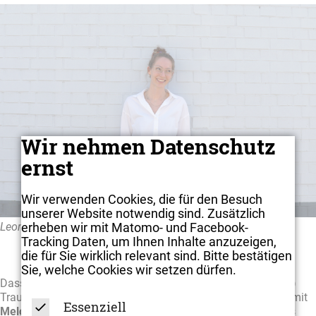
Wir nehmen Datenschutz
ernst
Wir verwenden Cookies, die für den Besuch
unserer Website notwendig sind. Zusätzlich
erheben wir mit Matomo- und Facebook-
Leonie Maier
Tracking Daten, um Ihnen Inhalte anzuzeigen,
die für Sie wirklich relevant sind. Bitte bestätigen
Sie, welche Cookies wir setzen dürfen.
Dass Leonie Krimis liest, ist vermutlich ihrem (ehemaligen?)
Traumberuf geschuldet – und eine Gemeinsamkeit, die sie mit
Essenziell
Melodi
teilt, die unser Back Office verstärkt. Aktuell noch als